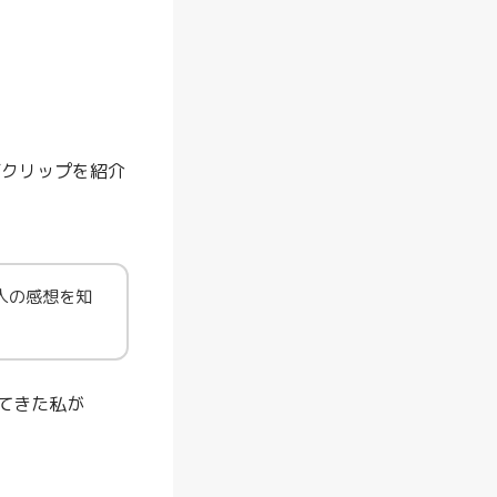
と
は
？
特
典
ューズクリップを紹介
や
お
得
な
人の感想を知
活
用
法
を
てきた私が
徹
底
解