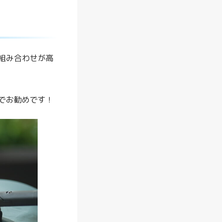
す
る
最
適
組み合わせが高
解
！
でお勧めです！
【
2
6
年
最
新
】
メ
リ