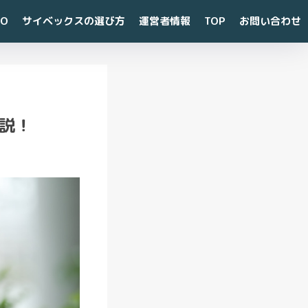
CO
サイベックスの選び方
運営者情報
TOP
お問い合わせ
最
解説！
近
の
投
稿
【
知
ら
な
き