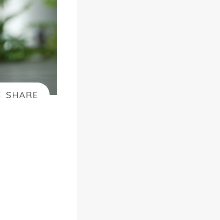
ゃ
損
】
A
m
a
z
o
n
ら
く
ら
く
ベ
ビ
ー