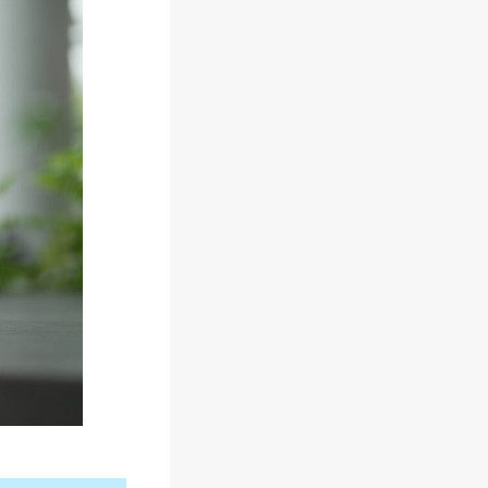
新
】
サ
イ
ベ
ッ
ク
ス
に
お
す
す
め
フ
ァ
ン