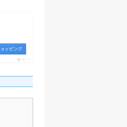
説
レ
コ
ル
ト
oショッピング
で
の
ポチップ
離
乳
食
作
り
は
便
利