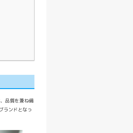
！
？
愛
用
者
が
徹
底
解
説
！
【
能性、品質を兼ね備
2
ブランドとなっ
6
年
最