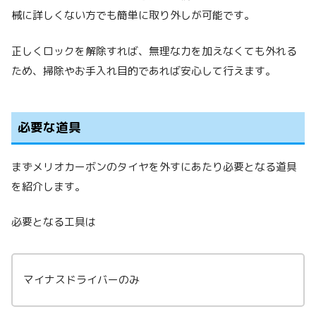
械に詳しくない方でも簡単に取り外しが可能です。
正しくロックを解除すれば、無理な力を加えなくても外れる
ため、掃除やお手入れ目的であれば安心して行えます。
必要な道具
まずメリオカーボンのタイヤを外すにあたり必要となる道具
を紹介します。
必要となる工具は
マイナスドライバーのみ