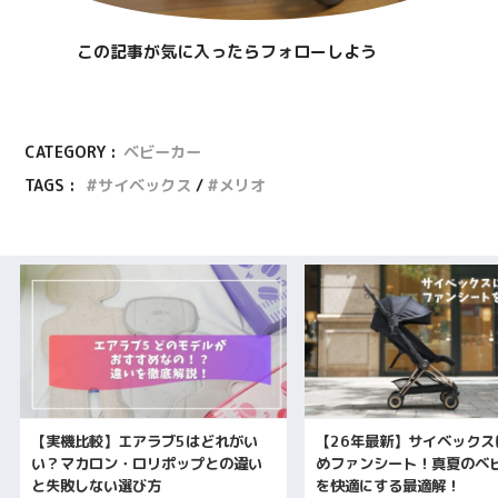
この記事が気に入ったらフォローしよう
CATEGORY :
ベビーカー
TAGS :
サイベックス
メリオ
【実機比較】エアラブ5はどれがい
【26年最新】サイベックス
い？マカロン・ロリポップとの違い
めファンシート！真夏のベ
と失敗しない選び方
を快適にする最適解！