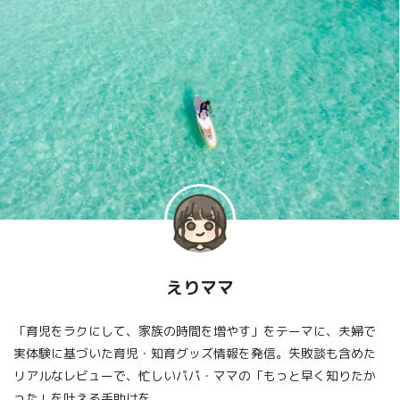
えりママ
「育児をラクにして、家族の時間を増やす」をテーマに、夫婦で
実体験に基づいた育児・知育グッズ情報を発信。失敗談も含めた
リアルなレビューで、忙しいパパ・ママの「もっと早く知りたか
った」を叶える手助けを。