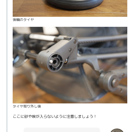
後輪のタイヤ
タイヤ取り外し後
ここに砂や埃が入らないように注意しましょう！