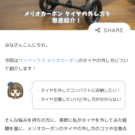
みなさんこんにちわ。
今回は
サイベックス メリオカーボン
のタイヤの外し方につい
て紹介します！
・タイヤを外してコンパクトに収納したい！
・タイヤ交換したいけど外し方が分からない
そんな悩みを持ちの方に、実際に私がタイヤを外してみた経
験を基に、メリオカーボンのタイヤの外し方のコツや注意点