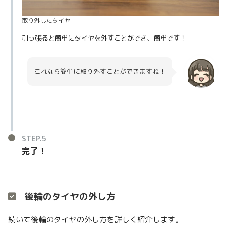
取り外したタイヤ
引っ張ると簡単にタイヤを外すことができ、簡単です！
これなら簡単に取り外すことができますね！
STEP.5
完了！
後輪のタイヤの外し方
続いて後輪のタイヤの外し方を詳しく紹介します。