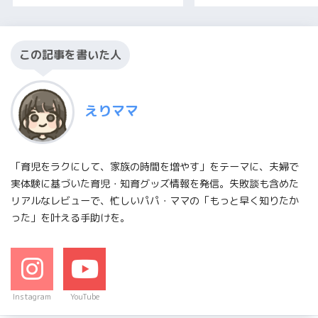
この記事を書いた人
えりママ
「育児をラクにして、家族の時間を増やす」をテーマに、夫婦で
実体験に基づいた育児・知育グッズ情報を発信。失敗談も含めた
リアルなレビューで、忙しいパパ・ママの「もっと早く知りたか
った」を叶える手助けを。
Instagram
YouTube