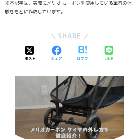
※本記事は、実際にメリオ カーボンを使用している筆者の体
験をもとに作成しています。
SHARE
ポスト
シェア
はてブ
LINE