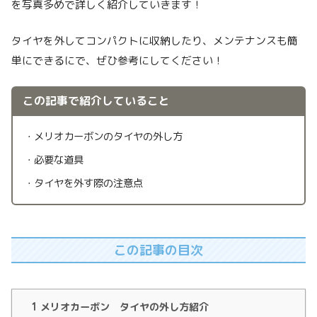
を写真多めで詳しく紹介していきます！
タイヤを外してコンパクトに収納したり、メンテナンスも簡
単にできるにで、ぜひ参考にしてください！
この記事で紹介していること
・メリオカーボンのタイヤの外し方
・必要な道具
・タイヤを外す際の注意点
この記事の目次
1
メリオカーボン タイヤの外し方紹介