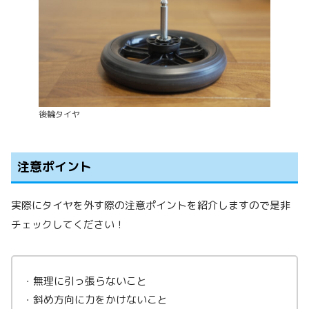
後輪タイヤ
注意ポイント
実際にタイヤを外す際の注意ポイントを紹介しますので是非
チェックしてください！
・無理に引っ張らないこと
・斜め方向に力をかけないこと