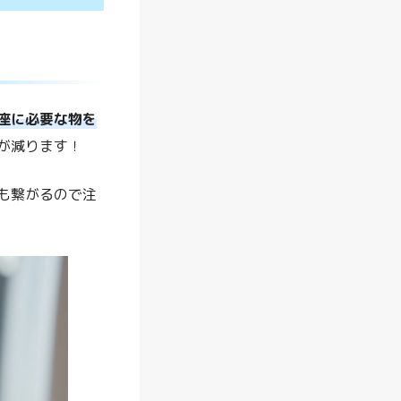
シ
ー
ト
！
真
座に必要な物を
夏
が減ります！
の
ベ
も繋がるので注
ビ
ー
カ
ー
を
快
適
に