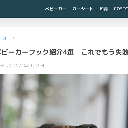
ベビーカー
カーシート
知育
COST
ーカー
ベビーカーフック紹介4選 これでもう失
5日
2024年5月26日