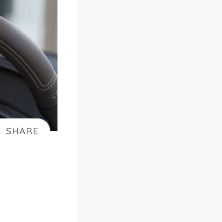
ゃ
損
】
A
m
a
z
o
n
ら
く
ら
く
ベ
ビ
ー