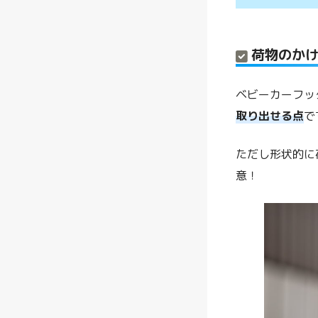
荷物のか
ベビーカーフッ
取り出せる点
で
ただし形状的に
意！