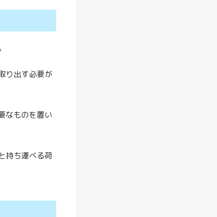
新
】
サ
。
イ
ベ
取り出す必要が
ッ
ク
ス
要なものを置い
に
お
す
と持ち運べる荷
す
め
フ
ァ
ン