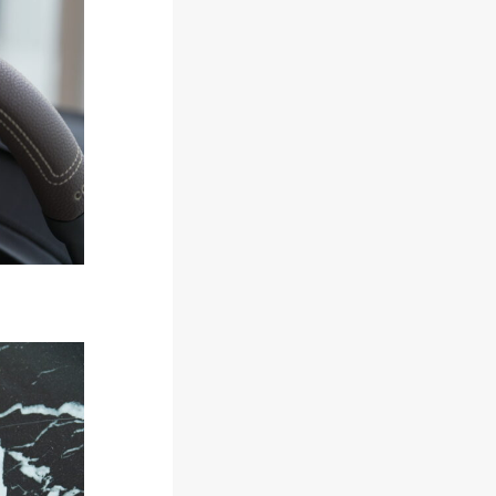
す
る
最
適
解
！
【
2
6
年
最
新
】
メ
リ