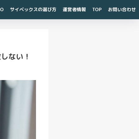
CO
サイベックスの選び方
運営者情報
TOP
お問い合わせ
最
敗しない！
近
の
投
稿
【
知
ら
な
き