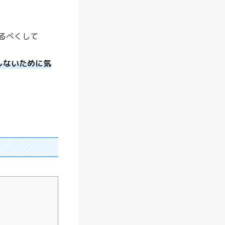
説
レ
るべくして
コ
ル
しないために気
ト
で
の
離
乳
食
作
り
は
便
利