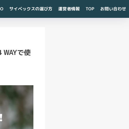
CO
サイベックスの選び方
運営者情報
TOP
お問い合わせ
最
WAYで使
近
の
投
稿
【
知
ら
な
き