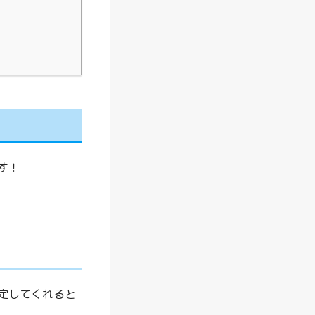
新
】
サ
イ
ベ
ッ
ク
ス
す！
に
お
す
す
め
フ
ァ
定してくれると
ン