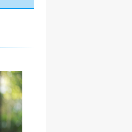
す
る
最
適
解
！
【
2
6
年
最
新
】
メ
リ