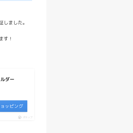
説
レ
証しました。
コ
ル
ます！
ト
で
の
離
乳
ホルダー
食
作
り
oショッピング
は
便
ポチップ
利