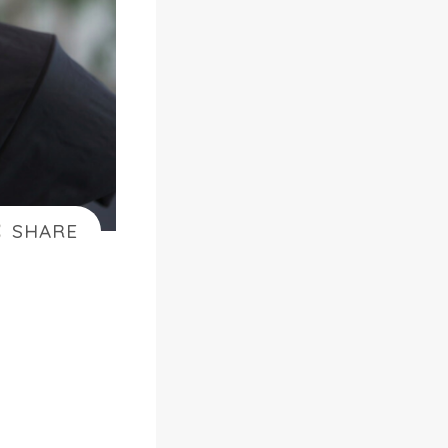
ゃ
損
】
A
m
a
z
o
n
ら
く
ら
く
ベ
ビ
ー