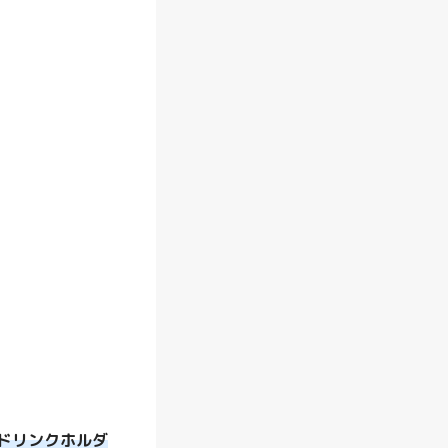
と
は
？
特
典
や
お
得
な
活
用
法
を
徹
底
ドリンクホルダ
解