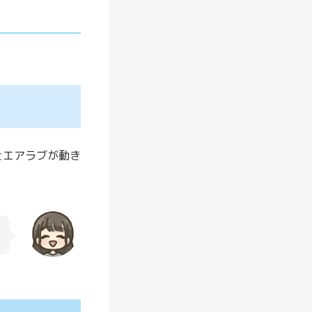
シ
ー
ト
！
真
夏
の
ベ
とエアラブが動き
ビ
ー
カ
ー
を
快
適
に