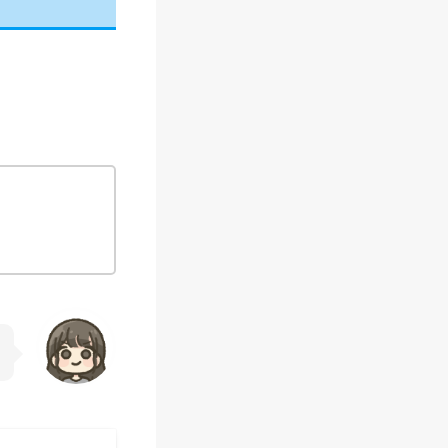
す
る
最
適
解
！
【
2
6
年
最
新
】
メ
リ