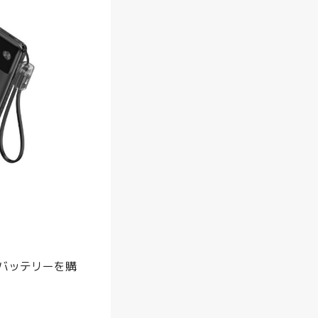
新
】
サ
イ
ベ
ッ
ク
ス
に
お
す
す
め
バッテリーを購
フ
ァ
ン