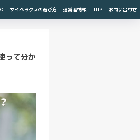
CO
サイベックスの選び方
運営者情報
TOP
お問い合わせ
最
使って分か
近
の
投
稿
【
知
ら
な
き