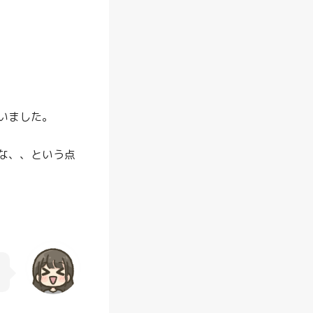
と
は
？
特
典
や
いました。
お
得
な、、という点
な
活
用
法
を
徹
底
解