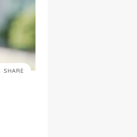
ゃ
損
】
A
m
a
z
o
n
ら
く
ら
く
ベ
ビ
ー